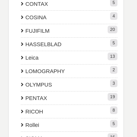
5
CONTAX
4
COSINA
20
FUJIFILM
5
HASSELBLAD
13
Leica
2
LOMOGRAPHY
3
OLYMPUS
19
PENTAX
8
RICOH
5
Rollei