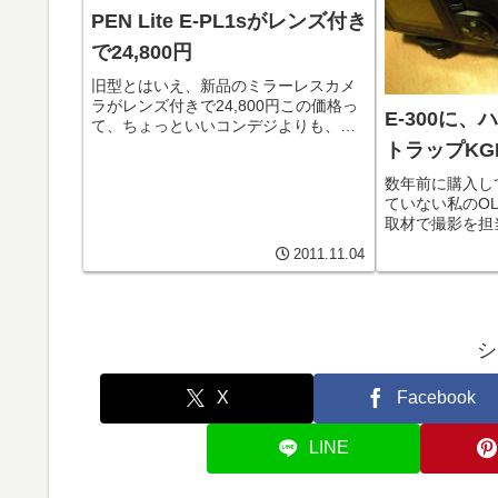
PEN Lite E-PL1sがレンズ付き
で24,800円
旧型とはいえ、新品のミラーレスカメ
ラがレンズ付きで24,800円この価格っ
E-300に
て、ちょっといいコンデジよりも、相
当安いですよね。ということで、気付
トラップKG
いたらポチしてました。OLYMPUS
数年前に購入し
PEN Lite E-PL1s のレンズキットで
ていない私のOLY
す。散在とは...
取材で撮影を担
年前に購入して
2011.11.04
いない私のOLYM
ることになりま
プストラップ（K.
シ
X
Facebook
LINE