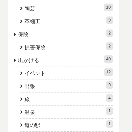
10
陶芸
9
革細工
2
保険
2
損害保険
40
出かける
12
イベント
9
出張
4
旅
1
温泉
1
道の駅