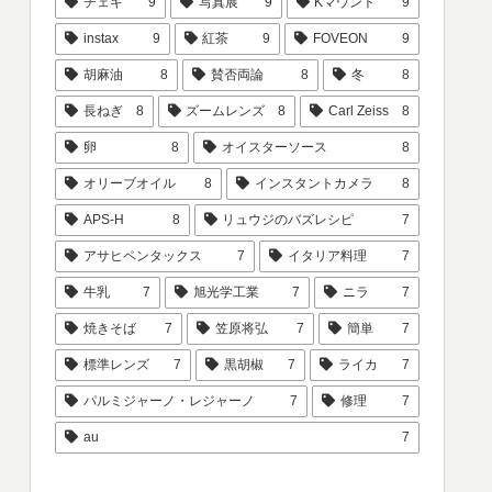
チェキ
9
写真展
9
Kマウント
9
instax
9
紅茶
9
FOVEON
9
胡麻油
8
賛否両論
8
冬
8
長ねぎ
8
ズームレンズ
8
Carl Zeiss
8
卵
8
オイスターソース
8
オリーブオイル
8
インスタントカメラ
8
APS-H
8
リュウジのバズレシピ
7
アサヒペンタックス
7
イタリア料理
7
牛乳
7
旭光学工業
7
ニラ
7
焼きそば
7
笠原将弘
7
簡単
7
標準レンズ
7
黒胡椒
7
ライカ
7
パルミジャーノ・レジャーノ
7
修理
7
au
7