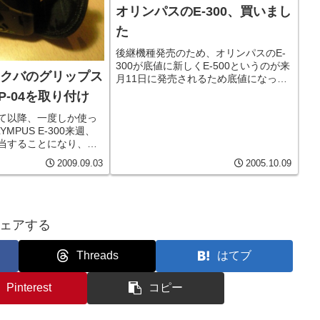
オリンパスのE-300、買いまし
た
後継機種発売のため、オリンパスのE-
300が底値に新しくE-500というのが来
、ハクバのグリップス
月11日に発売されるため底値になって
おり、なんとレンズ2本付きで74,800円
P-04を取り付け
（税抜）でした。ちなみにレンズの値
段は、 ZUIKO DIGITAL14-45mm ...
て以降、一度しか使っ
MPUS E-300来週、
当することになり、数
以降、一度しか使って
2009.09.03
2005.10.09
PUS E-300も出動す
した。ハクバのグリッ
..
ェアする
Threads
はてブ
Pinterest
コピー