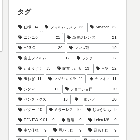
タグ
仕様
34
フィルムカメラ
23
Amazon
22
ニンニク
21
単焦点レンズ
21
APS-C
20
レンズ沼
19
富士フィルム
17
ランチ
17
たまりすく
13
閉業した店
13
M型
12
玉ねぎ
11
フジヤカメラ
11
ヤフオク
11
シグマ
11
ジョージ吉田
10
ペンタックス
10
一眼レフ
10
バター
10
ミラーレス
10
じゃがいも
9
PENTAX K-01
9
珈琲
9
Leica M8
9
主な仕様
9
豚バラ肉
9
鶏もも肉
9