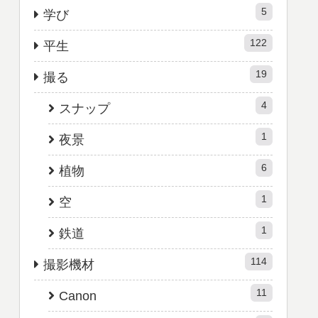
5
学び
122
平生
19
撮る
4
スナップ
1
夜景
6
植物
1
空
1
鉄道
114
撮影機材
11
Canon