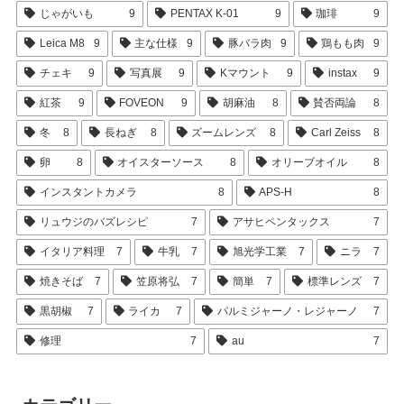
じゃがいも
9
PENTAX K-01
9
珈琲
9
Leica M8
9
主な仕様
9
豚バラ肉
9
鶏もも肉
9
チェキ
9
写真展
9
Kマウント
9
instax
9
紅茶
9
FOVEON
9
胡麻油
8
賛否両論
8
冬
8
長ねぎ
8
ズームレンズ
8
Carl Zeiss
8
卵
8
オイスターソース
8
オリーブオイル
8
インスタントカメラ
8
APS-H
8
リュウジのバズレシピ
7
アサヒペンタックス
7
イタリア料理
7
牛乳
7
旭光学工業
7
ニラ
7
焼きそば
7
笠原将弘
7
簡単
7
標準レンズ
7
黒胡椒
7
ライカ
7
パルミジャーノ・レジャーノ
7
修理
7
au
7