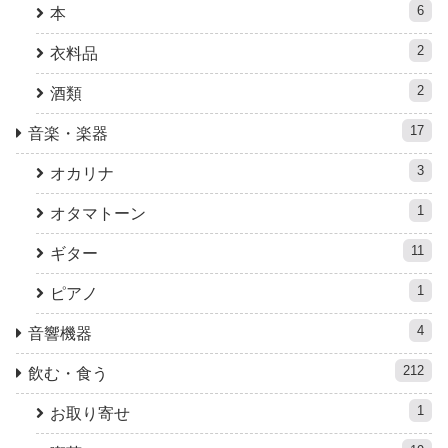
6
本
2
衣料品
2
酒類
17
音楽・楽器
3
オカリナ
1
オタマトーン
11
ギター
1
ピアノ
4
音響機器
212
飲む・食う
1
お取り寄せ