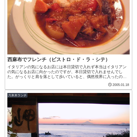
西麻布でフレンチ（ビストロ・ド・ラ・シテ）
イタリアンの気になるお店には本日貸切で入れず本当はイタリアン
の気になるお店に向かったのですが、本日貸切で入れませんでし
た。がっくりと肩を落として歩いていると、偶然視界に入ったのが
『ビストロ・ド・ラ・シテ』です。お店の名前の付いたランチメニ
2005.01.18
ュ...
六本木ランチ