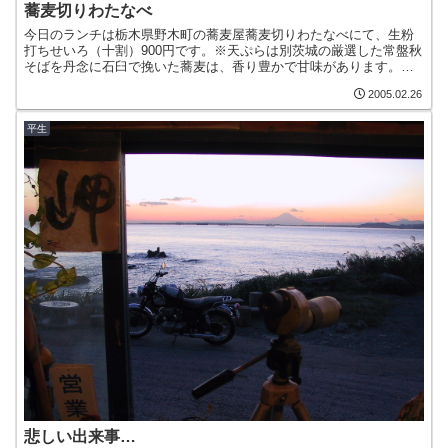
蕎麦切りわたなべ
今日のランチは栃木県野木町の蕎麦屋蕎麦切りわたなべにて、生粉
打ちせいろ（十割）900円です。※天ぷらは別茨城の厳選した常盤秋
そばを丹念に石臼で挽いた蕎麦は、香り豊かで甘味があります。但
し限定ものなので、ご注意ください。ちなみにこの日は私たち...
2005.02.26
平生
悲しい出来事…