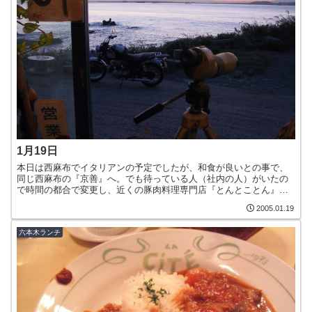
1月19日
本日は西麻布でイタリアンの予定でしたが、和食が良いとの事で、
同じ西麻布の『京善』へ。でも待っている人（社内の人）がいたの
で時間の都合で変更し、近くの豚肉料理専門店『とんとことん』
へ。前から食べたかった『角煮カレー』(900円)が未だ売り切れ...
2005.01.19
六本木ランチ