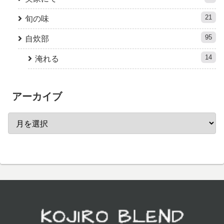
21
旬の味
95
自炊部
14
淹れる
アーカイブ