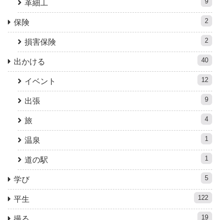
9
革細工
2
保険
2
損害保険
40
出かける
12
イベント
9
出張
4
旅
1
温泉
1
道の駅
5
学び
122
平生
19
撮る