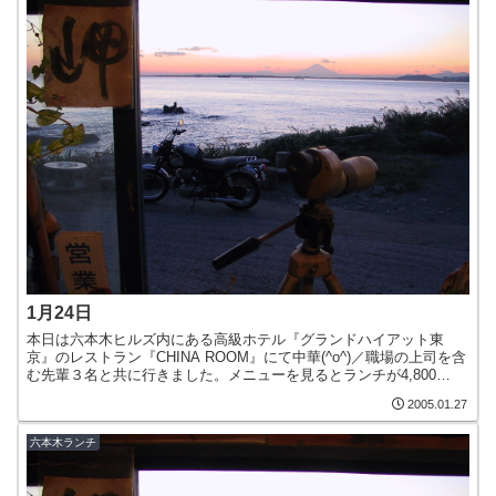
1月24日
本日は六本木ヒルズ内にある高級ホテル『グランドハイアット東
京』のレストラン『CHINA ROOM』にて中華(^o^)／職場の上司を含
む先輩３名と共に行きました。メニューを見るとランチが4,800
円！！もちろん一人前です…（汗）ということで…...
2005.01.27
六本木ランチ