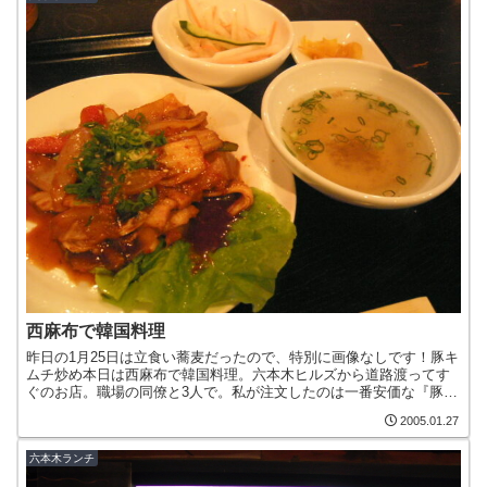
西麻布で韓国料理
昨日の1月25日は立食い蕎麦だったので、特別に画像なしです！豚キ
ムチ炒め本日は西麻布で韓国料理。六本木ヒルズから道路渡ってす
ぐのお店。職場の同僚と3人で。私が注文したのは一番安価な『豚キ
ムチ炒め定食』（850円）。※メニュー名は若干違います...
2005.01.27
六本木ランチ