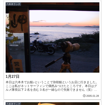
六本木ランチ
1月27日
本日は六本木でお鮨♪ということで弥助鮨というお店に行きました。
ここは私がネットサーフィンで偶然みつけたところです。本日はグ
ルメ隊長以下２名を含む３名が一緒なので失敗できません（笑）で
みんなが注文したのが『にぎり（梅）』(1,050円)。でも...
2005.01.28
六本木ランチ