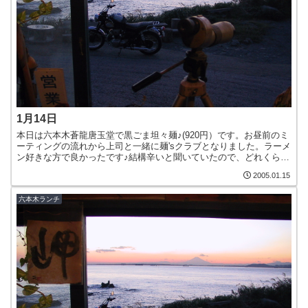
1月14日
本日は六本木蒼龍唐玉堂で黒ごま坦々麺♪(920円）です。お昼前のミ
ーティングの流れから上司と一緒に麺'sクラブとなりました。ラーメ
ン好きな方で良かったです♪結構辛いと聞いていたので、どれくらい
の辛さなのか興味津々(^^)お店の入口はこんな感...
2005.01.15
六本木ランチ