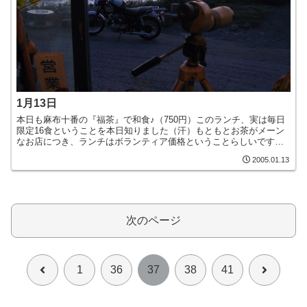
1月13日
本日も麻布十番の『福茶』で和食♪（750円）このランチ、実は毎日
限定16食ということを本日知りました（汗）もともとお茶がメーン
なお店につき、ランチはボランティア価格ということらしいです。
確かにこの場所でこの値段、ボランティアなのかもですねー...
2005.01.13
次のページ
前
次
1
36
37
38
41
へ
へ