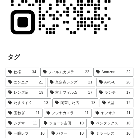
タグ
仕様
34
フィルムカメラ
23
Amazon
22
ニンニク
21
単焦点レンズ
21
APS-C
20
レンズ沼
19
富士フィルム
17
ランチ
17
たまりすく
13
閉業した店
13
M型
12
玉ねぎ
11
フジヤカメラ
11
ヤフオク
11
シグマ
11
ジョージ吉田
10
ペンタックス
10
一眼レフ
10
バター
10
ミラーレス
10