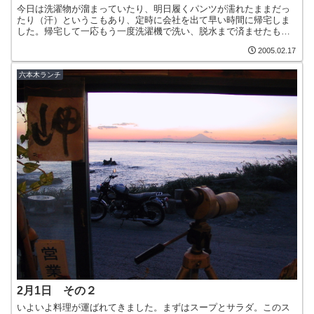
今日は洗濯物が溜まっていたり、明日履くパンツが濡れたままだっ
たり（汗）というこもあり、定時に会社を出て早い時間に帰宅しま
した。帰宅して一応もう一度洗濯機で洗い、脱水まで済ませたもの
を濡れ物OKなバッグに詰め込み、車でコインランドリーへ向かい...
2005.02.17
六本木ランチ
2月1日 その２
いよいよ料理が運ばれてきました。まずはスープとサラダ。このス