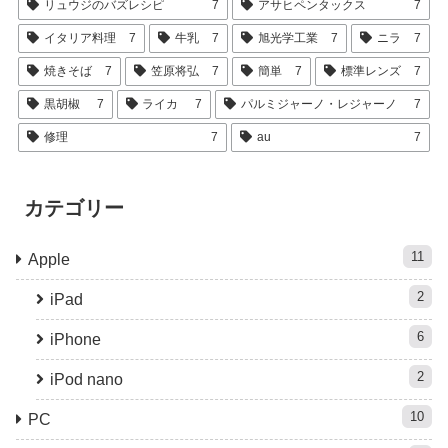
リュウジのバズレシピ
7
アサヒペンタックス
7
イタリア料理
7
牛乳
7
旭光学工業
7
ニラ
7
焼きそば
7
笠原将弘
7
簡単
7
標準レンズ
7
黒胡椒
7
ライカ
7
パルミジャーノ・レジャーノ
7
修理
7
au
7
カテゴリー
11
Apple
2
iPad
6
iPhone
2
iPod nano
10
PC