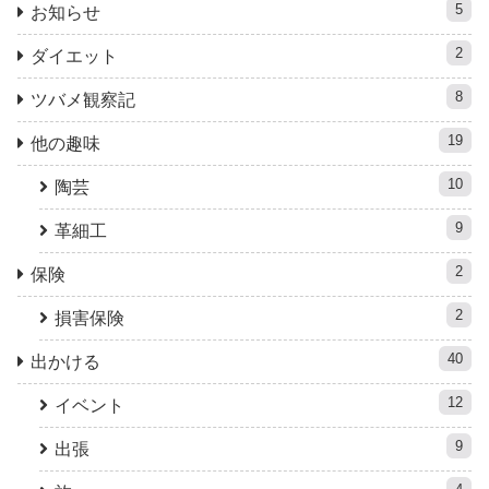
5
お知らせ
2
ダイエット
8
ツバメ観察記
19
他の趣味
10
陶芸
9
革細工
2
保険
2
損害保険
40
出かける
12
イベント
9
出張