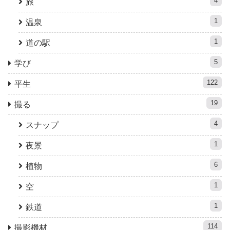
4
旅
1
温泉
1
道の駅
5
学び
122
平生
19
撮る
4
スナップ
1
夜景
6
植物
1
空
1
鉄道
114
撮影機材