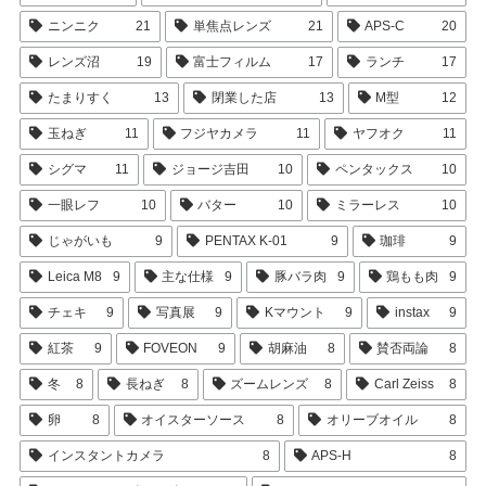
ニンニク
21
単焦点レンズ
21
APS-C
20
レンズ沼
19
富士フィルム
17
ランチ
17
たまりすく
13
閉業した店
13
M型
12
玉ねぎ
11
フジヤカメラ
11
ヤフオク
11
シグマ
11
ジョージ吉田
10
ペンタックス
10
一眼レフ
10
バター
10
ミラーレス
10
じゃがいも
9
PENTAX K-01
9
珈琲
9
Leica M8
9
主な仕様
9
豚バラ肉
9
鶏もも肉
9
チェキ
9
写真展
9
Kマウント
9
instax
9
紅茶
9
FOVEON
9
胡麻油
8
賛否両論
8
冬
8
長ねぎ
8
ズームレンズ
8
Carl Zeiss
8
卵
8
オイスターソース
8
オリーブオイル
8
インスタントカメラ
8
APS-H
8