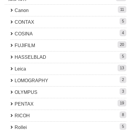
11
Canon
5
CONTAX
4
COSINA
20
FUJIFILM
5
HASSELBLAD
13
Leica
2
LOMOGRAPHY
3
OLYMPUS
19
PENTAX
8
RICOH
5
Rollei