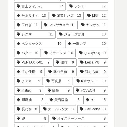
富士フィルム
17
ランチ
17
たまりすく
13
閉業した店
13
M型
12
玉ねぎ
11
フジヤカメラ
11
ヤフオク
11
シグマ
11
ジョージ吉田
10
ペンタックス
10
一眼レフ
10
バター
10
ミラーレス
10
じゃがいも
9
PENTAX K-01
9
珈琲
9
Leica M8
9
主な仕様
9
豚バラ肉
9
鶏もも肉
9
チェキ
9
写真展
9
Kマウント
9
instax
9
紅茶
9
FOVEON
9
胡麻油
8
賛否両論
8
冬
8
長ねぎ
8
ズームレンズ
8
Carl Zeiss
8
卵
8
オイスターソース
8