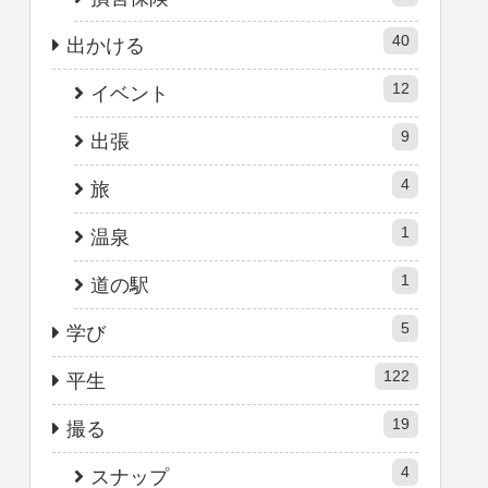
40
出かける
12
イベント
9
出張
4
旅
1
温泉
1
道の駅
5
学び
122
平生
19
撮る
4
スナップ