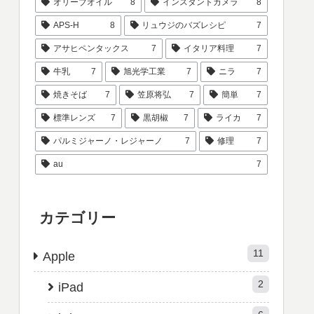
オリーブオイル
8
インスタントカメラ
8
APS-H
8
リュウジのバズレシピ
7
アサヒペンタックス
7
イタリア料理
7
牛乳
7
旭光学工業
7
ニラ
7
焼きそば
7
笠原将弘
7
簡単
7
標準レンズ
7
黒胡椒
7
ライカ
7
パルミジャーノ・レジャーノ
7
修理
7
au
7
カテゴリー
11
Apple
2
iPad