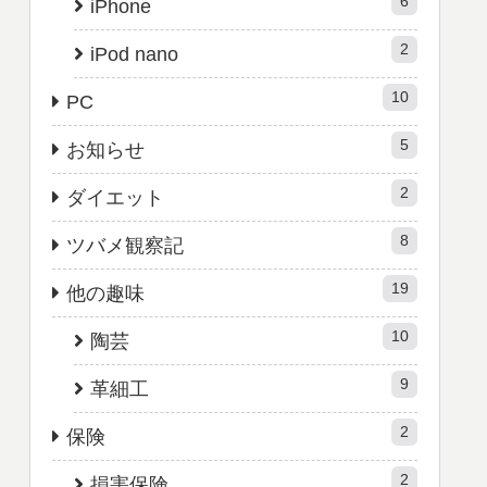
6
iPhone
2
iPod nano
10
PC
5
お知らせ
2
ダイエット
8
ツバメ観察記
19
他の趣味
10
陶芸
9
革細工
2
保険
2
損害保険