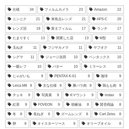
仕様
34
フィルムカメラ
23
Amazon
22
ニンニク
21
単焦点レンズ
21
APS-C
20
レンズ沼
19
富士フィルム
17
ランチ
17
たまりすく
13
閉業した店
13
M型
12
玉ねぎ
11
フジヤカメラ
11
ヤフオク
11
シグマ
11
ジョージ吉田
10
ペンタックス
10
一眼レフ
10
バター
10
ミラーレス
10
じゃがいも
9
PENTAX K-01
9
珈琲
9
Leica M8
9
主な仕様
9
豚バラ肉
9
鶏もも肉
9
チェキ
9
写真展
9
Kマウント
9
instax
9
紅茶
9
FOVEON
9
胡麻油
8
賛否両論
8
冬
8
長ねぎ
8
ズームレンズ
8
Carl Zeiss
8
卵
8
オイスターソース
8
オリーブオイル
8