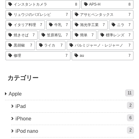
インスタントカメラ
8
APS-H
8
リュウジのバズレシピ
7
アサヒペンタックス
7
イタリア料理
7
牛乳
7
旭光学工業
7
ニラ
7
焼きそば
7
笠原将弘
7
簡単
7
標準レンズ
7
黒胡椒
7
ライカ
7
パルミジャーノ・レジャーノ
7
修理
7
au
7
カテゴリー
11
Apple
2
iPad
6
iPhone
2
iPod nano