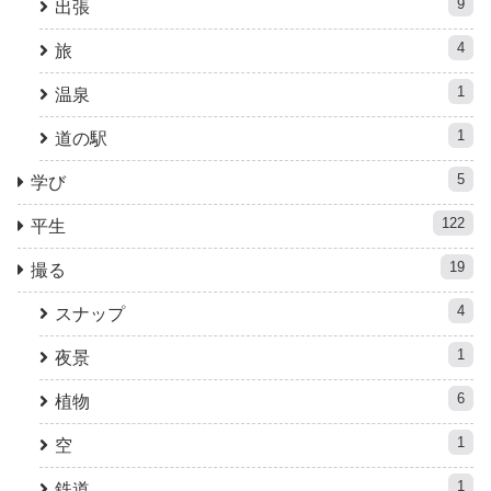
9
出張
4
旅
1
温泉
1
道の駅
5
学び
122
平生
19
撮る
4
スナップ
1
夜景
6
植物
1
空
1
鉄道