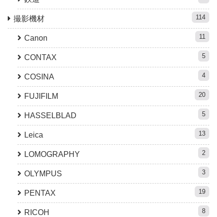
114
撮影機材
11
Canon
5
CONTAX
4
COSINA
20
FUJIFILM
5
HASSELBLAD
13
Leica
2
LOMOGRAPHY
3
OLYMPUS
19
PENTAX
8
RICOH