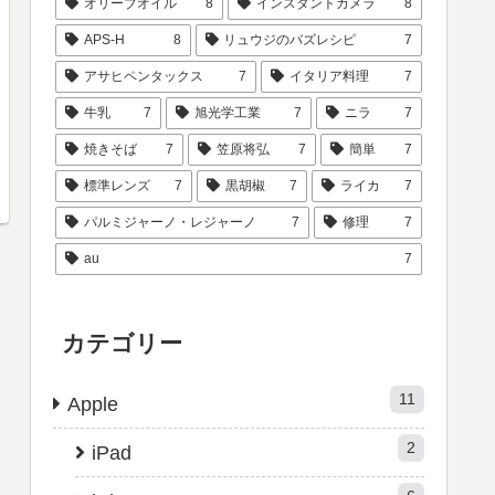
オリーブオイル
8
インスタントカメラ
8
APS-H
8
リュウジのバズレシピ
7
アサヒペンタックス
7
イタリア料理
7
牛乳
7
旭光学工業
7
ニラ
7
焼きそば
7
笠原将弘
7
簡単
7
標準レンズ
7
黒胡椒
7
ライカ
7
パルミジャーノ・レジャーノ
7
修理
7
au
7
カテゴリー
11
Apple
2
iPad