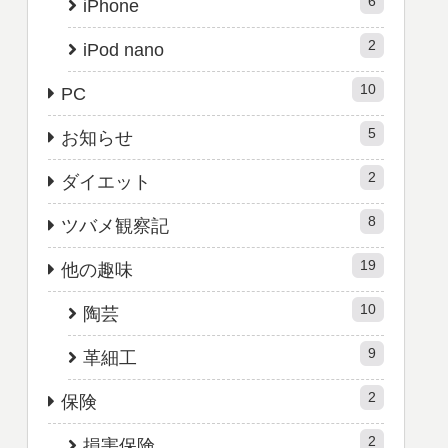
6
iPhone
2
iPod nano
10
PC
5
お知らせ
2
ダイエット
8
ツバメ観察記
19
他の趣味
10
陶芸
9
革細工
2
保険
2
損害保険