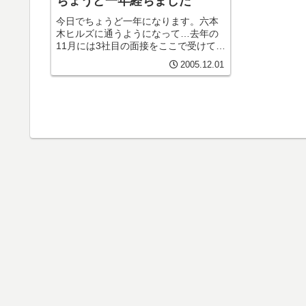
ちょうど一年経ちました
今日でちょうど一年になります。六本
木ヒルズに通うようになって…去年の
11月には3社目の面接をここで受けて、
12月1日に入社しました。最近流行のIT
2005.12.01
業界で、自分がどこまで出来るのか不
安になりながらも、わくわくする毎日
でした。入社すると連日、深...