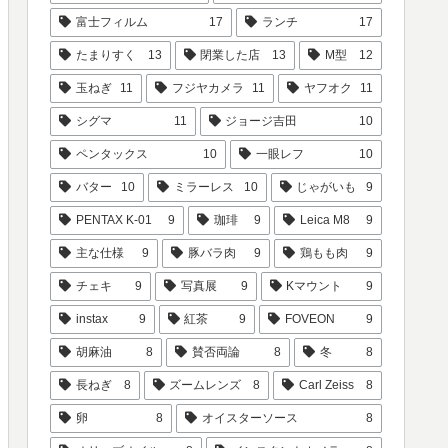
富士フィルム
17
ランチ
17
たまりすく
13
閉業した店
13
M型
12
玉ねぎ
11
フジヤカメラ
11
ヤフオク
11
シグマ
11
ジョージ吉田
10
ペンタックス
10
一眼レフ
10
バター
10
ミラーレス
10
じゃがいも
9
PENTAX K-01
9
珈琲
9
Leica M8
9
主な仕様
9
豚バラ肉
9
鶏もも肉
9
チェキ
9
写真展
9
Kマウント
9
instax
9
紅茶
9
FOVEON
9
胡麻油
8
賛否両論
8
冬
8
長ねぎ
8
ズームレンズ
8
Carl Zeiss
8
卵
8
オイスターソース
8