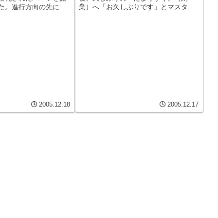
た。進行方向の先に見
業）へ「お久しぶりです」とマスター
は真っ白い雪雲が覆っ
に言ったら、笑ってました。最近週末
そう…この秘密基地へ
は単車で出かけたり、飲みに行ったり
いてい近くのラーメン
していて、本当に久しぶりでした。積
とります。『香揚』
もる話は沢山あれど、とりあえずとマ
スタ...
2005.12.18
2005.12.17