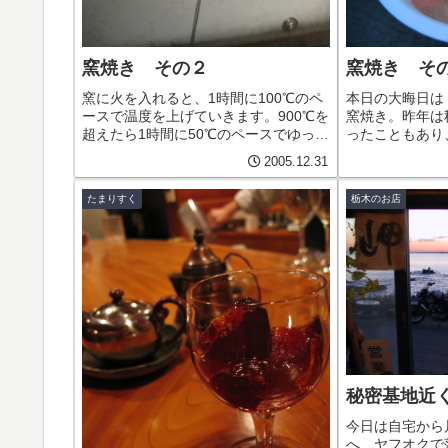
窯焼き その２
窯焼き そ
窯に火を入れると、1時間に100℃のペ
本日の大晦日は
ースで温度を上げていきます。900℃を
窯焼き。昨年は
超えたら1時間に50℃のペースでゆっく
ったこともあり
りと（だったと記憶）。開始から600℃
けに昨年の大晦
2005.12.31
までが薪だけで（これも記憶なので間
たまりすくのマ
違っていたら訂正します）、次に灯油
時スタートと聞
たまりすく
栃木のお店
バーナーのみで加熱。...
だったのですが、
秘密基地近
今日は自宅から
へ、ヤフオクで