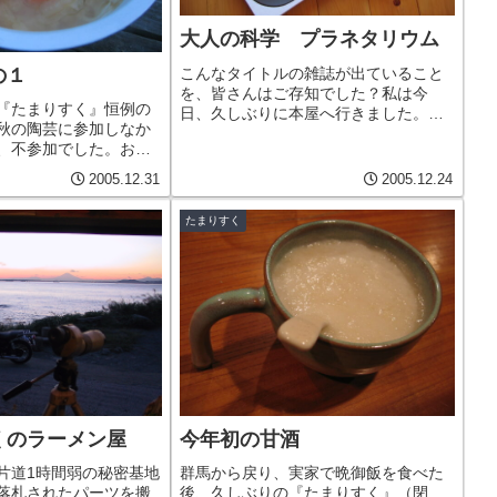
大人の科学 プラネタリウム
こんなタイトルの雑誌が出ていること
の１
を、皆さんはご存知でした？私は今
『たまりすく』恒例の
日、久しぶりに本屋へ行きました。何
秋の陶芸に参加しなか
気なく店内を見ていると付録でぶ厚い
、不参加でした。おま
『大人の科学』というものがありまし
日は、確か雪でした。
た。初めて見るものでした。『科学と
2005.12.31
2005.12.24
スターから事前に午前2
学習』でお馴染みの学研。学研といえ
いていたので気合十分
ば付...
たまりすく
その後4時スタート...
くのラーメン屋
今年初の甘酒
片道1時間弱の秘密基地
群馬から戻り、実家で晩御飯を食べた
落札されたパーツを搬
後、久しぶりの『たまりすく』（閉