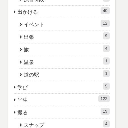
40
出かける
12
イベント
9
出張
4
旅
1
温泉
1
道の駅
5
学び
122
平生
19
撮る
4
スナップ