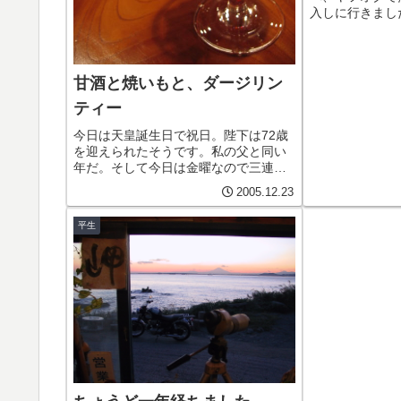
入しに行きまし
える日光連山に
ていました。寒
行く時には、た
屋さんで昼食を
甘酒と焼いもと、ダージリン
と...
ティー
今日は天皇誕生日で祝日。陛下は72歳
を迎えられたそうです。私の父と同い
年だ。そして今日は金曜なので三連休
の一日目。サラリーマンはこういうと
2005.12.23
ころが嬉しいですね。ということで私
は『たまりすく』へ向かいました。店
平生
内に入ると二人の女性がカウンター
席...