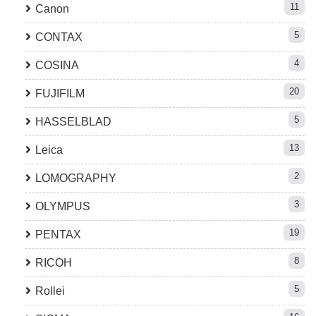
11
Canon
5
CONTAX
4
COSINA
20
FUJIFILM
5
HASSELBLAD
13
Leica
2
LOMOGRAPHY
3
OLYMPUS
19
PENTAX
8
RICOH
5
Rollei