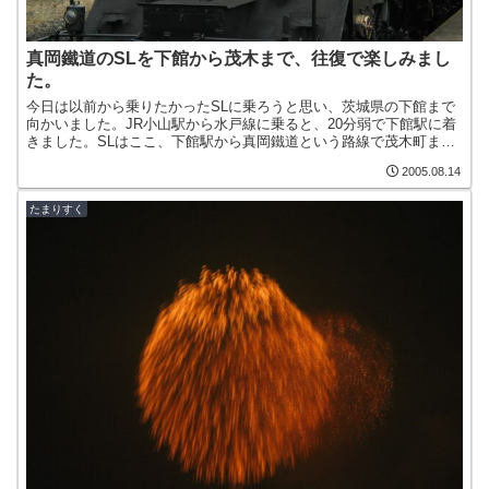
真岡鐵道のSLを下館から茂木まで、往復で楽しみまし
た。
今日は以前から乗りたかったSLに乗ろうと思い、茨城県の下館まで
向かいました。JR小山駅から水戸線に乗ると、20分弱で下館駅に着
きました。SLはここ、下館駅から真岡鐵道という路線で茂木町まで
運行しています（片道1,000円＋SL乗車券500円...
2005.08.14
たまりすく