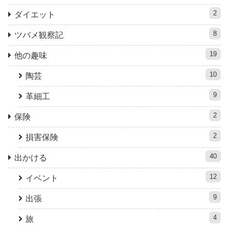
2
ダイエット
8
ツバメ観察記
19
他の趣味
10
陶芸
9
革細工
2
保険
2
損害保険
40
出かける
12
イベント
9
出張
4
旅