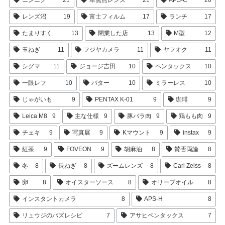
ニンニク
21
単焦点レンズ
21
APS-C
20
レンズ沼
19
富士フィルム
17
ランチ
17
たまりすく
13
閉業した店
13
M型
12
玉ねぎ
11
フジヤカメラ
11
ヤフオク
11
シグマ
11
ジョージ吉田
10
ペンタックス
10
一眼レフ
10
バター
10
ミラーレス
10
じゃがいも
9
PENTAX K-01
9
珈琲
9
Leica M8
9
主な仕様
9
豚バラ肉
9
鶏もも肉
9
チェキ
9
写真展
9
Kマウント
9
instax
9
紅茶
9
FOVEON
9
胡麻油
8
賛否両論
8
冬
8
長ねぎ
8
ズームレンズ
8
Carl Zeiss
8
卵
8
オイスターソース
8
オリーブオイル
8
インスタントカメラ
8
APS-H
8
リュウジのバズレシピ
7
アサヒペンタックス
7