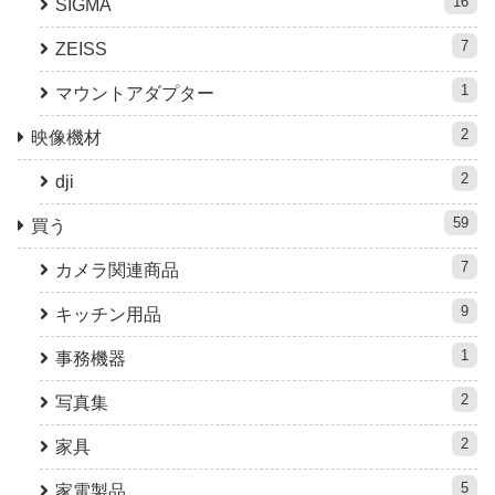
16
SIGMA
7
ZEISS
1
マウントアダプター
2
映像機材
2
dji
59
買う
7
カメラ関連商品
9
キッチン用品
1
事務機器
2
写真集
2
家具
5
家電製品