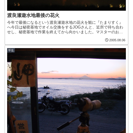
渡良瀬遊水地最後の花火
今年で最後になるという渡良瀬遊水地の花火を観に『たまりすく』
へ今日は秘密基地でオイル交換をするJOGさんと、近所で待ち合わ
せし、秘密基地で作業を終えてから向かいました。マスターのお話
では19時半からとのことでしたが、着いたのは20時10分で...
2005.08.06
平生