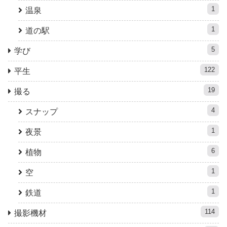
1
温泉
1
道の駅
5
学び
122
平生
19
撮る
4
スナップ
1
夜景
6
植物
1
空
1
鉄道
114
撮影機材