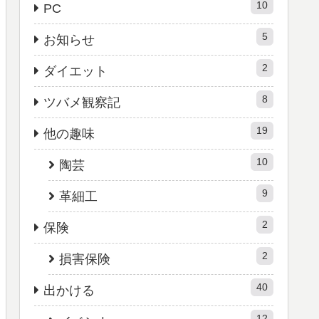
10
PC
5
お知らせ
2
ダイエット
8
ツバメ観察記
19
他の趣味
10
陶芸
9
革細工
2
保険
2
損害保険
40
出かける
12