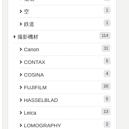
1
空
1
鉄道
114
撮影機材
11
Canon
5
CONTAX
4
COSINA
20
FUJIFILM
5
HASSELBLAD
13
Leica
2
LOMOGRAPHY