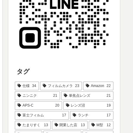
タグ
仕様
34
フィルムカメラ
23
Amazon
22
ニンニク
21
単焦点レンズ
21
APS-C
20
レンズ沼
19
富士フィルム
17
ランチ
17
たまりすく
13
閉業した店
13
M型
12