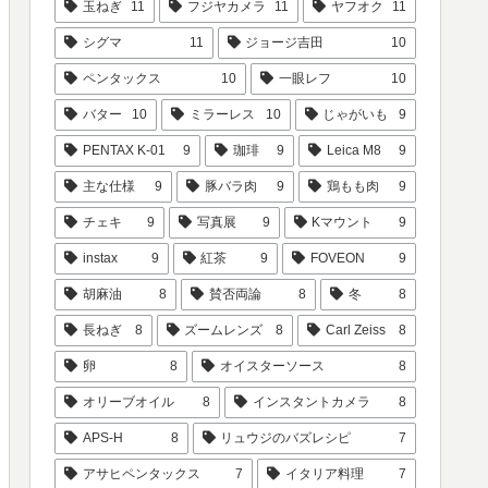
玉ねぎ
11
フジヤカメラ
11
ヤフオク
11
シグマ
11
ジョージ吉田
10
ペンタックス
10
一眼レフ
10
バター
10
ミラーレス
10
じゃがいも
9
PENTAX K-01
9
珈琲
9
Leica M8
9
主な仕様
9
豚バラ肉
9
鶏もも肉
9
チェキ
9
写真展
9
Kマウント
9
instax
9
紅茶
9
FOVEON
9
胡麻油
8
賛否両論
8
冬
8
長ねぎ
8
ズームレンズ
8
Carl Zeiss
8
卵
8
オイスターソース
8
オリーブオイル
8
インスタントカメラ
8
APS-H
8
リュウジのバズレシピ
7
アサヒペンタックス
7
イタリア料理
7