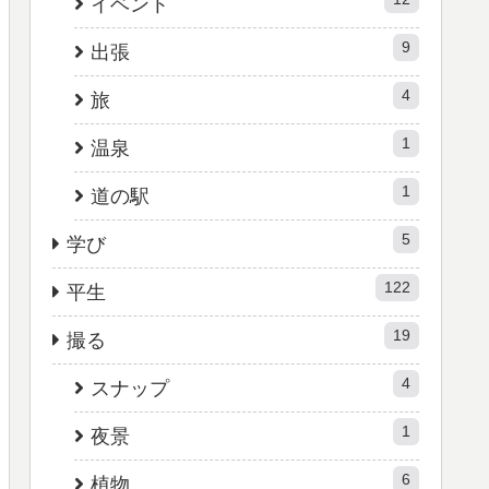
イベント
9
出張
4
旅
1
温泉
1
道の駅
5
学び
122
平生
19
撮る
4
スナップ
1
夜景
6
植物