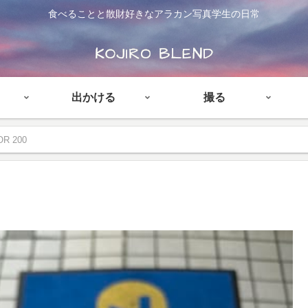
食べることと散財好きなアラカン写真学生の日常
出かける
撮る
R 200