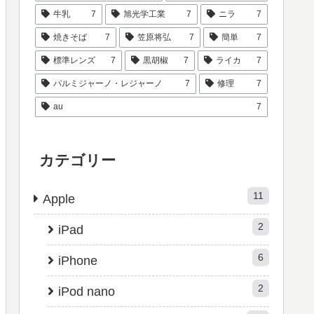
牛乳
7
旭光学工業
7
ニラ
7
焼きそば
7
笠原将弘
7
簡単
7
標準レンズ
7
黒胡椒
7
ライカ
7
パルミジャーノ・レジャーノ
7
修理
7
au
7
カテゴリー
11
Apple
2
iPad
6
iPhone
2
iPod nano