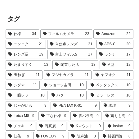
タグ
仕様
34
フィルムカメラ
23
Amazon
22
ニンニク
21
単焦点レンズ
21
APS-C
20
レンズ沼
19
富士フィルム
17
ランチ
17
たまりすく
13
閉業した店
13
M型
12
玉ねぎ
11
フジヤカメラ
11
ヤフオク
11
シグマ
11
ジョージ吉田
10
ペンタックス
10
一眼レフ
10
バター
10
ミラーレス
10
じゃがいも
9
PENTAX K-01
9
珈琲
9
Leica M8
9
主な仕様
9
豚バラ肉
9
鶏もも肉
9
チェキ
9
写真展
9
Kマウント
9
instax
9
紅茶
9
FOVEON
9
胡麻油
8
賛否両論
8