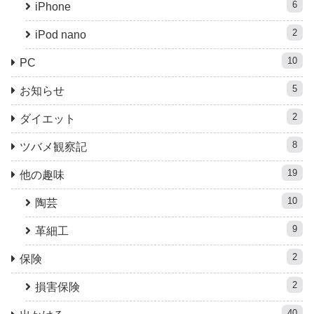
6
iPhone
2
iPod nano
10
PC
5
お知らせ
2
ダイエット
8
ツバメ観察記
19
他の趣味
10
陶芸
9
革細工
2
保険
2
損害保険
40