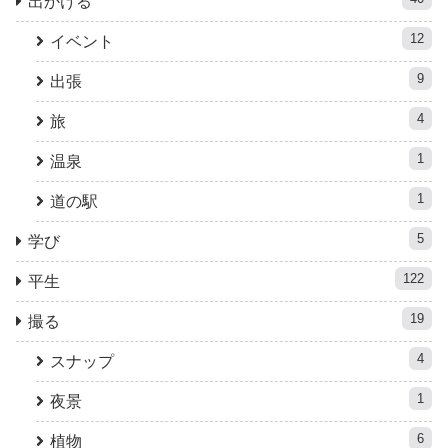
出かける
12
イベント
9
出張
4
旅
1
温泉
1
道の駅
5
学び
122
平生
19
撮る
4
スナップ
1
夜景
6
植物