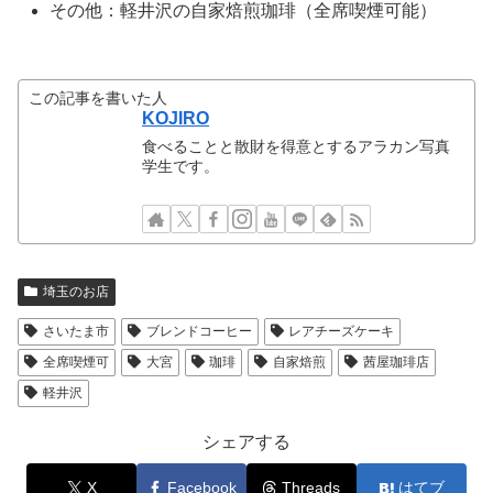
その他：軽井沢の自家焙煎珈琲（全席喫煙可能）
この記事を書いた人
KOJIRO
食べることと散財を得意とするアラカン写真
学生です。
埼玉のお店
さいたま市
ブレンドコーヒー
レアチーズケーキ
全席喫煙可
大宮
珈琲
自家焙煎
茜屋珈琲店
軽井沢
シェアする
X
Facebook
Threads
はてブ