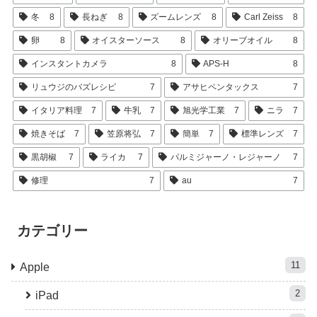
冬
8
長ねぎ
8
ズームレンズ
8
Carl Zeiss
8
卵
8
オイスターソース
8
オリーブオイル
8
インスタントカメラ
8
APS-H
8
リュウジのバズレシピ
7
アサヒペンタックス
7
イタリア料理
7
牛乳
7
旭光学工業
7
ニラ
7
焼きそば
7
笠原将弘
7
簡単
7
標準レンズ
7
黒胡椒
7
ライカ
7
パルミジャーノ・レジャーノ
7
修理
7
au
7
カテゴリー
11
Apple
2
iPad