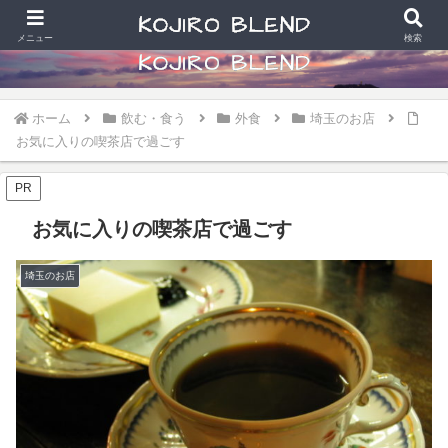
食べることと散財好きなアラカン写真学生の日常
メニュー
検索
ホーム
飲む・食う
外食
埼玉のお店
お気に入りの喫茶店で過ごす
PR
お気に入りの喫茶店で過ごす
埼玉のお店