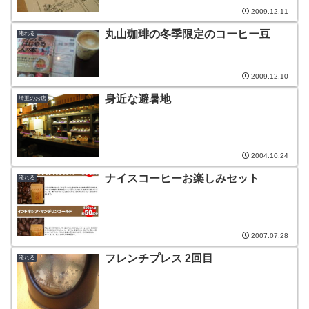
2009.12.11
丸山珈琲の冬季限定のコーヒー豆
淹れる
2009.12.10
身近な避暑地
埼玉のお店
2004.10.24
ナイスコーヒーお楽しみセット
淹れる
2007.07.28
フレンチプレス 2回目
淹れる