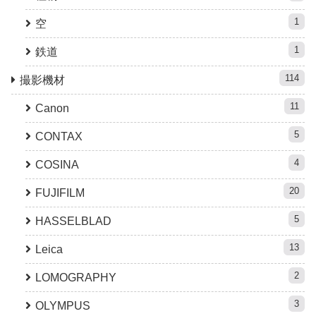
1
空
1
鉄道
114
撮影機材
11
Canon
5
CONTAX
4
COSINA
20
FUJIFILM
5
HASSELBLAD
13
Leica
2
LOMOGRAPHY
3
OLYMPUS