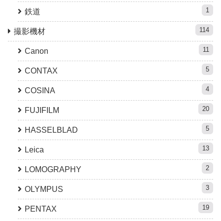
1
鉄道
114
撮影機材
11
Canon
5
CONTAX
4
COSINA
20
FUJIFILM
5
HASSELBLAD
13
Leica
2
LOMOGRAPHY
3
OLYMPUS
19
PENTAX