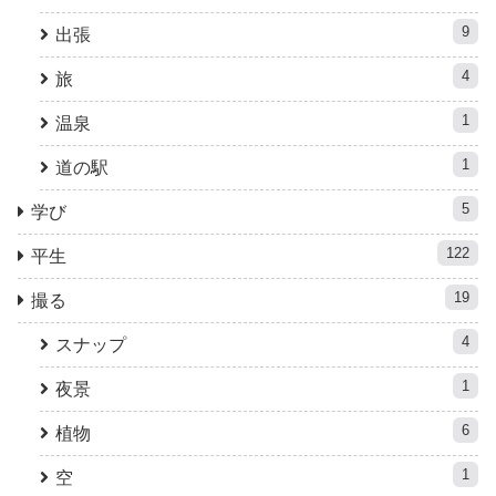
9
出張
4
旅
1
温泉
1
道の駅
5
学び
122
平生
19
撮る
4
スナップ
1
夜景
6
植物
1
空