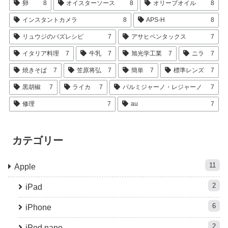
卵
8
オイスターソース
8
オリーブオイル
8
インスタントカメラ
8
APS-H
8
リュウジのバズレシピ
7
アサヒペンタックス
7
イタリア料理
7
牛乳
7
旭光学工業
7
ニラ
7
焼きそば
7
笠原将弘
7
簡単
7
標準レンズ
7
黒胡椒
7
ライカ
7
パルミジャーノ・レジャーノ
7
修理
7
au
7
カテゴリー
11
Apple
2
iPad
6
iPhone
2
iPod nano