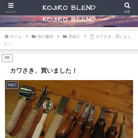
食べることと散財好きなアラカン写真学生の日常
メニュー
検索
ホーム
他の趣味
革細工
カワさき、買いまし
た！
PR
カワさき、買いました！
革細工