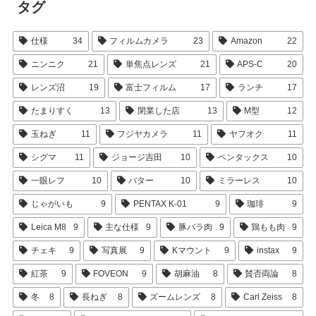
タグ
仕様
34
フィルムカメラ
23
Amazon
22
ニンニク
21
単焦点レンズ
21
APS-C
20
レンズ沼
19
富士フィルム
17
ランチ
17
たまりすく
13
閉業した店
13
M型
12
玉ねぎ
11
フジヤカメラ
11
ヤフオク
11
シグマ
11
ジョージ吉田
10
ペンタックス
10
一眼レフ
10
バター
10
ミラーレス
10
じゃがいも
9
PENTAX K-01
9
珈琲
9
Leica M8
9
主な仕様
9
豚バラ肉
9
鶏もも肉
9
チェキ
9
写真展
9
Kマウント
9
instax
9
紅茶
9
FOVEON
9
胡麻油
8
賛否両論
8
冬
8
長ねぎ
8
ズームレンズ
8
Carl Zeiss
8