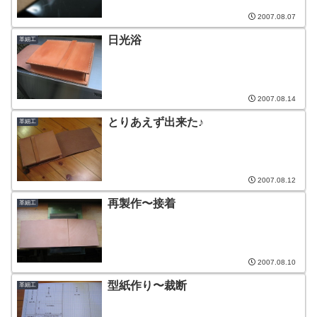
2007.08.07
日光浴
革細工
2007.08.14
とりあえず出来た♪
革細工
2007.08.12
再製作〜接着
革細工
2007.08.10
型紙作り〜裁断
革細工