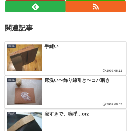
関連記事
手縫い
革細工
2007.08.12
床洗い〜飾り線引き〜コバ磨き
革細工
2007.08.07
段すきで、嗚呼…orz
革細工