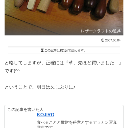
レザークラフトの道具
2007.08.04
この記事は
約1分
で読めます。
と略してしますが、正確には『革、先ほど買いました…』
です(^^ゞ
ということで、明日は久しぶりに♪
この記事を書いた人
KOJIRO
食べることと散財を得意とするアラカン写真
学生です。