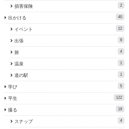
2
損害保険
40
出かける
12
イベント
9
出張
4
旅
1
温泉
1
道の駅
5
学び
122
平生
19
撮る
4
スナップ