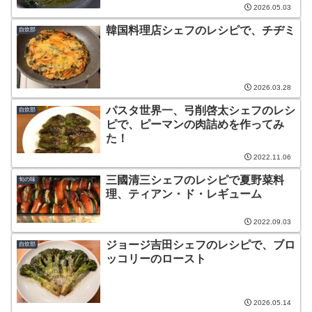
2026.05.03
韓国料理店シェフのレシピで、チヂミ
自炊部
2026.03.28
パスタ世界一、弓削啓太シェフのレシ
自炊部
ピで、ピーマンの肉詰めを作ってみ
た！
2022.11.06
三國清三シェフのレシピで夏野菜料
旬の味
理、ティアン・ド・レギューム
2022.09.03
ジョージ吉田シェフのレシピで、ブロ
自炊部
ッコリーのロースト
2026.05.14