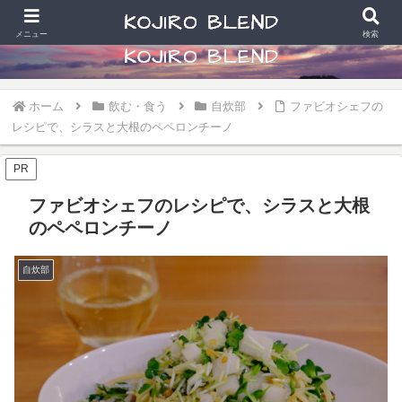
食べることと散財好きなアラカン写真学生の日常
メニュー
検索
ホーム
飲む・食う
自炊部
ファビオシェフの
レシピで、シラスと大根のペペロンチーノ
PR
ファビオシェフのレシピで、シラスと大根
のペペロンチーノ
自炊部