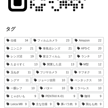
タグ
仕様
34
フィルムカメラ
23
Amazon
22
ニンニク
21
単焦点レンズ
21
APS-C
20
レンズ沼
19
富士フィルム
17
ランチ
17
たまりすく
13
閉業した店
13
M型
12
玉ねぎ
11
フジヤカメラ
11
ヤフオク
11
シグマ
11
ジョージ吉田
10
ペンタックス
10
一眼レフ
10
バター
10
ミラーレス
10
じゃがいも
9
PENTAX K-01
9
珈琲
9
Leica M8
9
主な仕様
9
豚バラ肉
9
鶏もも肉
9