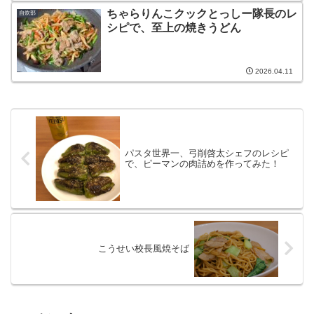
ちゃらりんこクックとっしー隊長のレ
自炊部
シピで、至上の焼きうどん
2026.04.11
パスタ世界一、弓削啓太シェフのレシピ
で、ピーマンの肉詰めを作ってみた！
こうせい校長風焼そば