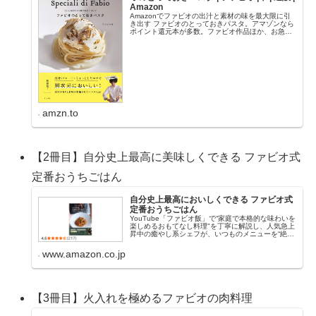
Amazon
Amazonでファビオの出汁と素材の味を最大限に引
き出す ファビオのとっておきパスタ。アマゾンなら
ポイント還元本が多数。ファビオ作品ほか、お急ぎ
便対象商品は当日お届けも可能。また出汁と素材の
味を最大限に引き出す ファビオのとっておきパスタ
も...
amzn.to
【2冊目】自分史上最高に美味しくできる ファビオ式
定番おうちごはん
自分史上最高においしくできる ファビオ式
定番おうちごはん
YouTube「ファビオ飯」で“家庭で本格的な味わいを
楽しめるおもてなし料理"を丁寧に解説し、人気急上
昇中の癒やし系シェフが、いつものメニューを“絶
品"に仕上げるコツとレシピを大公開! 「なんとなく
味が決まらない」「どこか臭みがある」「家族...
www.amazon.co.jp
【3冊目】火入れを極めるファビオの肉料理