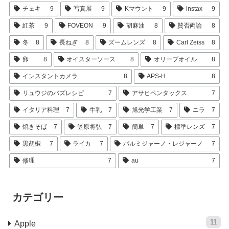
チェキ
9
写真展
9
Kマウント
9
instax
9
紅茶
9
FOVEON
9
胡麻油
8
賛否両論
8
冬
8
長ねぎ
8
ズームレンズ
8
Carl Zeiss
8
卵
8
オイスターソース
8
オリーブオイル
8
インスタントカメラ
8
APS-H
8
リュウジのバズレシピ
7
アサヒペンタックス
7
イタリア料理
7
牛乳
7
旭光学工業
7
ニラ
7
焼きそば
7
笠原将弘
7
簡単
7
標準レンズ
7
黒胡椒
7
ライカ
7
パルミジャーノ・レジャーノ
7
修理
7
au
7
カテゴリー
11
Apple