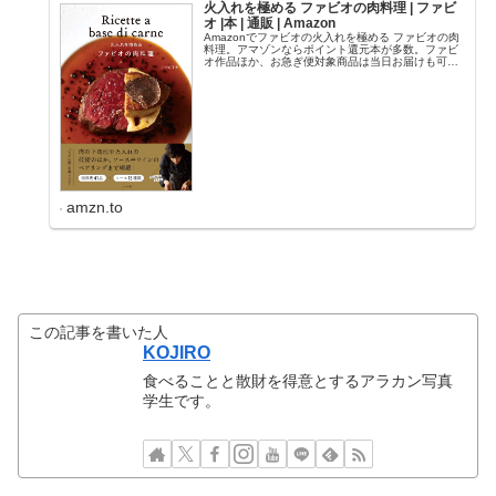
火入れを極める ファビオの肉料理 | ファビ
オ |本 | 通販 | Amazon
Amazonでファビオの火入れを極める ファビオの肉
料理。アマゾンならポイント還元本が多数。ファビ
オ作品ほか、お急ぎ便対象商品は当日お届けも可
能。また火入れを極める ファビオの肉料理もアマゾ
ン配送商品なら通常配送無料。
amzn.to
この記事を書いた人
KOJIRO
食べることと散財を得意とするアラカン写真
学生です。