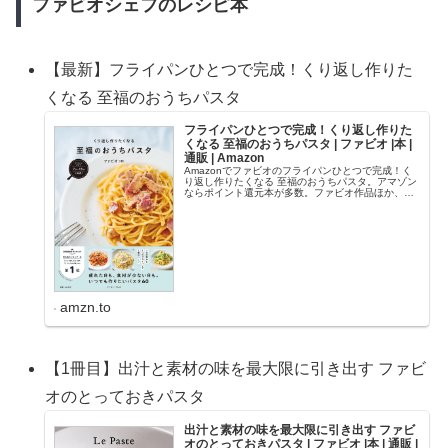
ファビオシェフのレシピ本
【最新】フライパンひとつで完成！くり返し作りた
くなる 至福のおうちパスタ
フライパンひとつで完成！くり返し作りた
くなる 至福のおうちパスタ | ファビオ |本 |
通販 | Amazon
Amazonでファビオのフライパンひとつで完成！く
り返し作りたくなる 至福のおうちパスタ。アマゾン
ならポイント還元本が多数。ファビオ作品ほか、お
急ぎ便対象商品は当日お届けも可能。またフライパ
ンひとつで完成！くり返し作りたくなる 至福のおう
ち...
amzn.to
【1冊目】出汁と素材の味を最大限に引き出す ファビ
オのとっておきパスタ
出汁と素材の味を最大限に引き出す ファビ
オのとっておきパスタ | ファビオ |本 | 通販 |