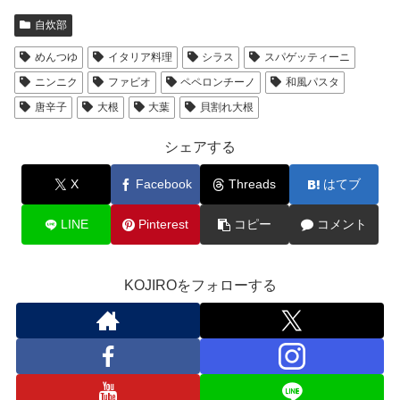
自炊部
めんつゆ
イタリア料理
シラス
スパゲッティーニ
ニンニク
ファビオ
ペペロンチーノ
和風パスタ
唐辛子
大根
大葉
貝割れ大根
シェアする
X
Facebook
Threads
はてブ
LINE
Pinterest
コピー
コメント
KOJIROをフォローする