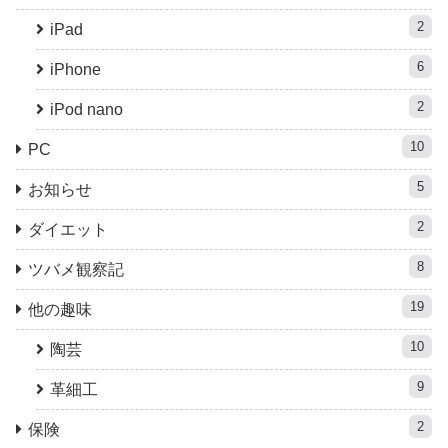
2
iPad
6
iPhone
2
iPod nano
10
PC
5
お知らせ
2
ダイエット
8
ツバメ観察記
19
他の趣味
10
陶芸
9
革細工
2
保険