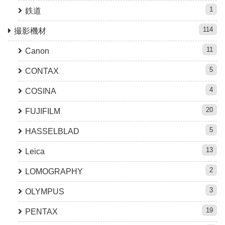
1
鉄道
114
撮影機材
11
Canon
5
CONTAX
4
COSINA
20
FUJIFILM
5
HASSELBLAD
13
Leica
2
LOMOGRAPHY
3
OLYMPUS
19
PENTAX