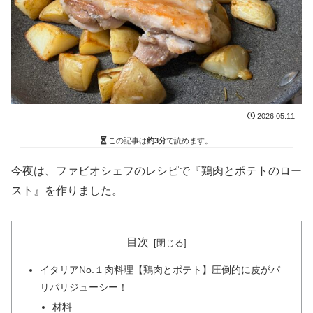
2026.05.11
この記事は
約3分
で読めます。
今夜は、ファビオシェフのレシピで『鶏肉とポテトのロー
スト』を作りました。
目次
イタリアNo.１肉料理【鶏肉とポテト】圧倒的に皮がパ
リパリジューシー！
材料