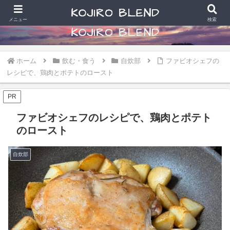
食べることと散財好きなアラカン写真学生の日常
メニュー
検索
ホーム
飲む・食う
自炊部
ファビオシェフの
レシピで、鶏肉とポテトのロースト
PR
ファビオシェフのレシピで、鶏肉とポテト
のロースト
自炊部