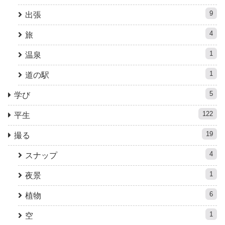
9
出張
4
旅
1
温泉
1
道の駅
5
学び
122
平生
19
撮る
4
スナップ
1
夜景
6
植物
1
空