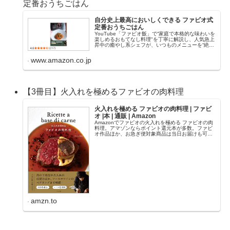
定番おうちごはん
自分史上最高においしくできる ファビオ式
定番おうちごはん
YouTube「ファビオ飯」で“家庭で本格的な味わいを
楽しめるおもてなし料理"を丁寧に解説し、人気急上
昇中の癒やし系シェフが、いつものメニューを“絶
品"に仕上げるコツとレシピを大公開! 「なんとなく
味が決まらない」「どこか臭みがある」「家族...
www.amazon.co.jp
【3冊目】火入れを極めるファビオの肉料理
火入れを極める ファビオの肉料理 | ファビ
オ |本 | 通販 | Amazon
Amazonでファビオの火入れを極める ファビオの肉
料理。アマゾンならポイント還元本が多数。ファビ
オ作品ほか、お急ぎ便対象商品は当日お届けも可
能。また火入れを極める ファビオの肉料理もアマゾ
ン配送商品なら通常配送無料。
amzn.to