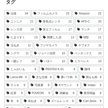
タグ
仕様
34
フィルムカメラ
23
Amazon
22
ニンニク
21
単焦点レンズ
21
APS-C
20
レンズ沼
19
富士フィルム
17
ランチ
17
たまりすく
13
閉業した店
13
M型
12
玉ねぎ
11
フジヤカメラ
11
ヤフオク
11
シグマ
11
ジョージ吉田
10
ペンタックス
10
一眼レフ
10
バター
10
ミラーレス
10
じゃがいも
9
PENTAX K-01
9
珈琲
9
Leica M8
9
主な仕様
9
豚バラ肉
9
鶏もも肉
9
チェキ
9
写真展
9
Kマウント
9
instax
9
紅茶
9
FOVEON
9
胡麻油
8
賛否両論
8
冬
8
長ねぎ
8
ズームレンズ
8
Carl Zeiss
8