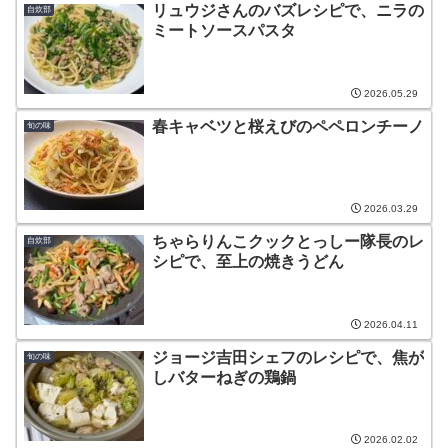
リュウジさんのバズレシピで、ニラの
自炊部
ミートソースパスタ
2026.05.29
春キャベツと桜えびのペペロンチーノ
旬の味
2026.03.29
ちゃらりんこクックとっしー隊長のレ
自炊部
シピで、至上の焼きうどん
2026.04.11
ジョージ吉田シェフのレシピで、焦が
旬の味
しバターねぎの鶏鍋
2026.02.02