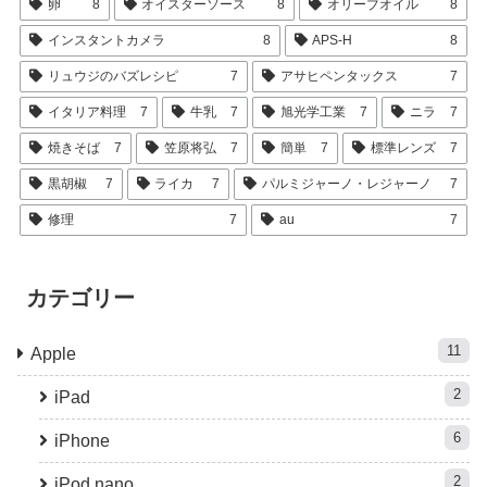
卵
8
オイスターソース
8
オリーブオイル
8
インスタントカメラ
8
APS-H
8
リュウジのバズレシピ
7
アサヒペンタックス
7
イタリア料理
7
牛乳
7
旭光学工業
7
ニラ
7
焼きそば
7
笠原将弘
7
簡単
7
標準レンズ
7
黒胡椒
7
ライカ
7
パルミジャーノ・レジャーノ
7
修理
7
au
7
カテゴリー
11
Apple
2
iPad
6
iPhone
2
iPod nano